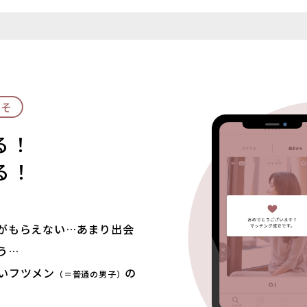
る！
る！
がもらえない…あまり出会
う…
いフツメン
の
（＝普通の男子）