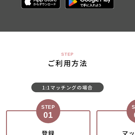
STEP
ご利用方法
1:1マッチングの場合
STEP
登録
マ