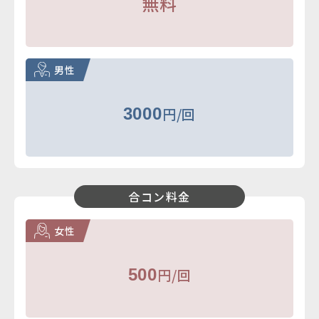
無料
男性
3000
円/回
合コン料金
女性
500
円/回