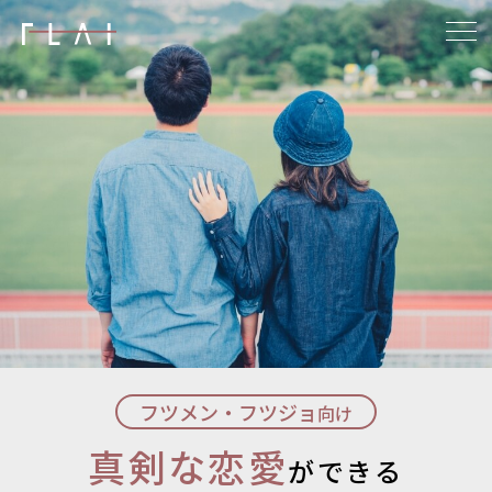
フツメン・フツジョ
向け
真剣な恋愛
ができる